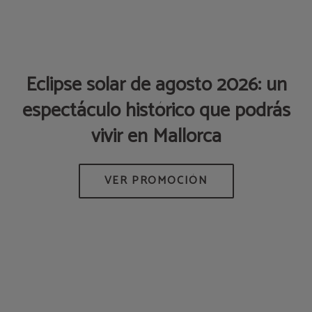
Eclipse solar de agosto 2026: un
espectáculo histórico que podrás
p
vivir en Mallorca
AS
M
DE