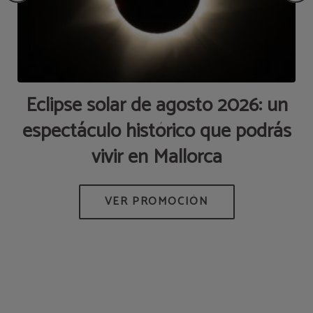
Eclipse solar de agosto 2026: un
espectáculo histórico que podrás
p
vivir en Mallorca
AS
M
DE