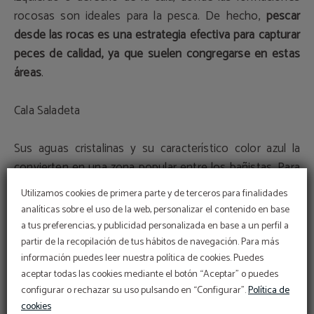
rocosas son ideales para la pesca. De hecho,
pescar
desde las rocas es una estrategia efectiva para capturar
peces de calidad, ya que suelen congregarse en estas
áreas
.
Cala Saladeta
Sus aguas cristalinas y su característico color azul la
convierten en una zona popular entre los bañistas. Para
los pescadores, recomendamos explorar la zona final de
Utilizamos cookies de primera parte y de terceros para finalidades
la cala, donde la afluencia de personas es menor y será
analíticas sobre el uso de la web, personalizar el contenido en base
más cómodo el poder pescar sin inconvenientes.
a tus preferencias, y publicidad personalizada en base a un perfil a
OFERTÓN
partir de la recopilación de tus hábitos de navegación. Para más
En Hotel Sant Jordi
Descuento web
información puedes leer nuestra política de cookies. Puedes
Para tu estancia: Hotel Sant Jordi
estamos comprometidos
aceptar todas las cookies mediante el botón “Aceptar” o puedes
con la conservación y
Realiza el check-in online directamente desde la
Obtén siempre la mejor tarifa en nuestra web
web:
protección
configurar o rechazar su uso pulsando en “Configurar”.
Política de
10
CHECK-IN ONLINE
Si planeas disfrutar de una estancia inolvidable en
%
cookies
Accede a tu reserva aquí:
Sustainable Travel Pledge