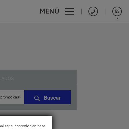
MENÚ
ES
Catalán
English
Français
Deutsch
Nederlands
LADOS
Buscar
 promocional

nalizar el contenido en base