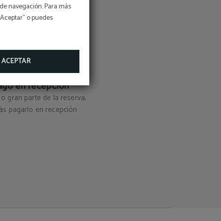
os
os de navegación. Para más
 “Aceptar” o puedes
n
:
ACEPTAR
ago en recepción
 o gran parte de la reserva,
ás pagarlo en recepción