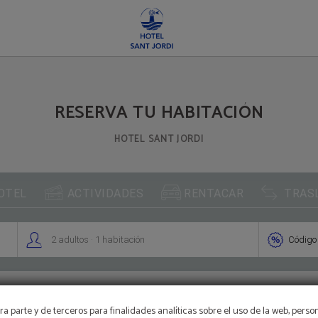
RESERVA TU HABITACIÓN
HOTEL SANT JORDI



OTEL
ACTIVIDADES
RENTACAR
TRAS
.


2
adultos
1
habitación
Código
OFERTÓN
a parte y de terceros para finalidades analíticas sobre el uso de la web, perso