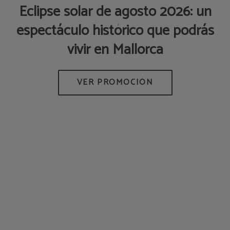
Eclipse solar de agosto 2026: un
espectáculo histórico que podrás
p
vivir en Mallorca
AS
M
DE