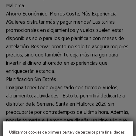
Mallorca.
Ahorro Económico: Menos Coste, Más Experiencia
¿Quieres disfrutar más y pagar menos? Las
tarifas
promocionales en alojamientos y vuelos
suelen estar
disponibles solo para los que planifican con meses de
antelación. Reservar pronto no solo te asegura mejores
precios, sino que también te deja más margen para
invertir el dinero ahorrado en experiencias que
enriquecerán estancia.
Planificación Sin Estrés
Imagina tener todo organizado con tiempo: vuelos,
alojamiento, actividades… Esto te permitirá dedicarte a
disfrutar de la
Semana Santa en Mallorca 2025
sin
preocuparte por contratiempos de última hora. Además,
podrás tomarte el tiempo para diseñar un itinerario que
se ajuste a tus gustos y necesidades.
Utilizamos cookies de primera parte y de terceros para finalidades