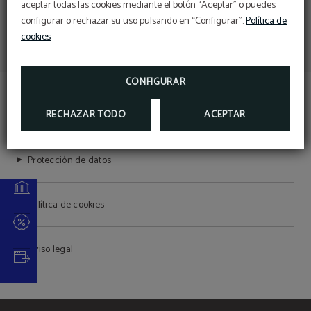
aceptar todas las cookies mediante el botón “Aceptar” o puedes
con la conservación y
Realiza el check-in online directamente desde la
Obtén siempre la mejor tarifa en nuestra web
web:
protección
configurar o rechazar su uso pulsando en “Configurar”.
Política de
10
CHECK-IN ONLINE
%
cookies
Accede a tu reserva aquí:
Sustainable Travel Pledge
ACCEDER A RESERVA
RESERVAR
MÁS INFORMACIÓN
CONFIGURAR
HOTEL SANT JORDI
RECHAZAR TODO
ACEPTAR
Protección de datos
Política de cookies
Aviso legal