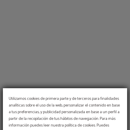
Terraza del Hotel Sant Jordi en Palma de Mallorca. Web Oficial.
Utilizamos cookies de primera parte y de terceros para finalidades
analíticas sobre el uso de la web, personalizar el contenido en base
a tus preferencias, y publicidad personalizada en base a un perfil a
OFERTÓN
partir de la recopilación de tus hábitos de navegación. Para más
En Hotel Sant Jordi
Descuento web
información puedes leer nuestra política de cookies. Puedes
estamos comprometidos