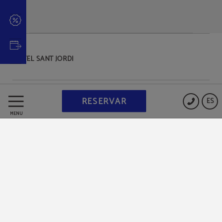
HOTEL SANT JORDI
Protección de datos
RESERVAR
ES
MENÚ
Política de cookies
Aviso legal
Powered by Keytel