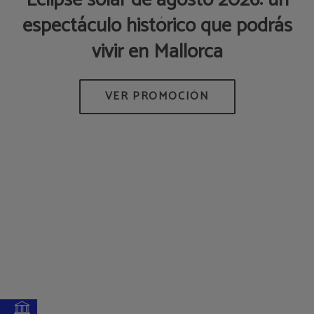
espectáculo histórico que podrás
p
vivir en Mallorca
AS
M
DE