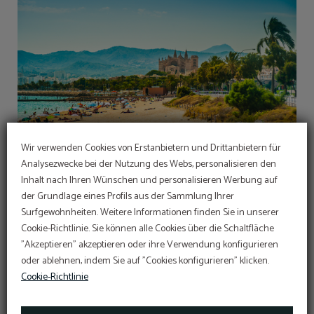
Wir verwenden Cookies von Erstanbietern und Drittanbietern für
Analysezwecke bei der Nutzung des Webs, personalisieren den
Inhalt nach Ihren Wünschen und personalisieren Werbung auf
ANGEBOT
der Grundlage eines Profils aus der Sammlung Ihrer
Surfgewohnheiten. Weitere Informationen finden Sie in unserer
Web-Rabatt
Im Hotel Sant Jordi
Cookie-Richtlinie. Sie können alle Cookies über die Schaltfläche
engagieren wir uns für die
Erhalten Sie immer den besten Tarif auf unserer
Führen Sie den Online-Check-in direkt über die
"Akzeptieren" akzeptieren oder ihre Verwendung konfigurieren
Erhaltung und den Schutz
Website.
Website durch:
ONLINE CHECK-IN
oder ablehnen, indem Sie auf "Cookies konfigurieren" klicken.
10
%
Sustainable Travel Pledge
Greifen Sie hier auf Ihre Reservierung zu:
Cookie-Richtlinie
AUF DIE RESERVIERUNG ZUGREIFEN
MEHR INFORMATIONEN
RESERVIEREN