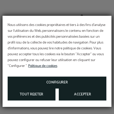
Nous utilisons des cookies propriétaires et tiers à des fins d'analyse
Chambres pour les
sur l'utilisation du Web, personnalisons le contenu en fonction de
Connexion Wi-Fi Internet
personnes handicapées
vos préférences et des publicités personnalisées basées sur un
profil issu de la collecte de vos habitudes de navigation. Pour plus
d'informations, vous pouvez lire notre politique de cookies. Vous
pouvez accepter tous les cookies via le bouton "Accepter" ou vous
pouvez configurer ou refuser leur utilisation en cliquant sur
Coffret de produits de
Climatisation
toilette
"Configurer ".
Politique de cookies
CONFIGURER
Coffre-fort
Minibar
TOUT REJETER
ACCEPTER
MONTRER PLUS