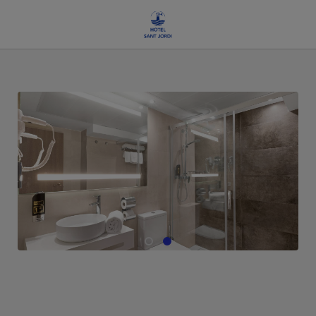
de l´Hotel Sant Jordi à Palma de Mallorca. Site Web Officiel.