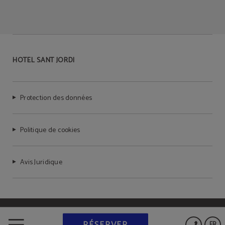
Sèche-cheveux
TV LCD
Douche
TV LED
HOTEL SANT JORDI
Protection des données
Politique de cookies
Avis Juridique
Powered by Keytel
RÉSERVER
FR