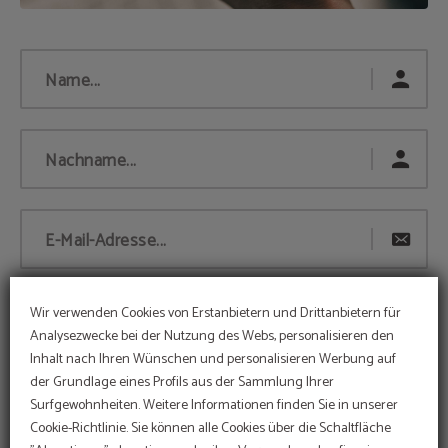
Name...
Nachname...
E-Mail-Adresse...
Wir verwenden Cookies von Erstanbietern und Drittanbietern für
Telefonnummer...
Analysezwecke bei der Nutzung des Webs, personalisieren den
Inhalt nach Ihren Wünschen und personalisieren Werbung auf
ANGEBOT
der Grundlage eines Profils aus der Sammlung Ihrer
Anmerkungen...
Surfgewohnheiten. Weitere Informationen finden Sie in unserer
Web-Rabatt
Im Hotel Sant Jordi
Cookie-Richtlinie. Sie können alle Cookies über die Schaltfläche
engagieren wir uns für die
Erhalten Sie immer den besten Tarif auf unserer
Führen Sie den Online-Check-in direkt über die