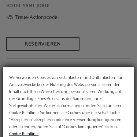
5% Treue-Aktionscode
RESERVIEREN
Wir verwenden Cookies von Erstanbietern und Drittanbietern für
WERBEAKTIONEN
Analysezwecke bei der Nutzung des Webs, personalisieren den
Inhalt nach Ihren Wünschen und personalisieren Werbung auf
ANGEBOT
der Grundlage eines Profils aus der Sammlung Ihrer
Surfgewohnheiten. Weitere Informationen finden Sie in unserer
Web-Rabatt
Im Hotel Sant Jordi
Cookie-Richtlinie. Sie können alle Cookies über die Schaltfläche
engagieren wir uns für die
Erhalten Sie immer den besten Tarif auf unserer
Führen Sie den Online-Check-in direkt über die
"Akzeptieren" akzeptieren oder ihre Verwendung konfigurieren
Erhaltung und den Schutz
Website.
Website durch:
ONLINE CHECK-IN
oder ablehnen, indem Sie auf "Cookies konfigurieren" klicken.
10
%
Sustainable Travel Pledge
Greifen Sie hier auf Ihre Reservierung zu:
Cookie-Richtlinie
AUF DIE RESERVIERUNG ZUGREIFEN