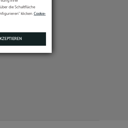
mlung Ihrer
e
 über die Schaltfläche
z
te.
urch:
figurieren" klicken.
Cookie-
KZEPTIEREN