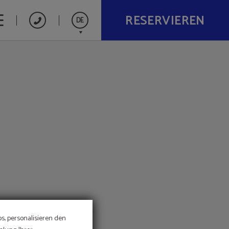
RESERVIEREN
DE
Español
Catalán
English
Français
Nederlands
s, personalisieren den