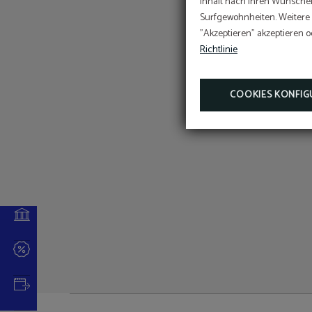
Inhalt nach Ihren Wünschen
Surfgewohnheiten. Weitere I
"Akzeptieren" akzeptieren o
Richtlinie
COOKIES KONFIG