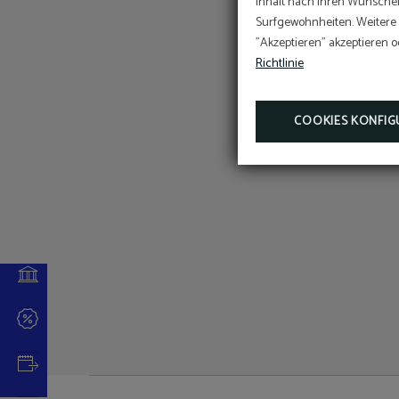
Inhalt nach Ihren Wünschen
Surfgewohnheiten. Weitere I
"Akzeptieren" akzeptieren o
Richtlinie
COOKIES KONFIG