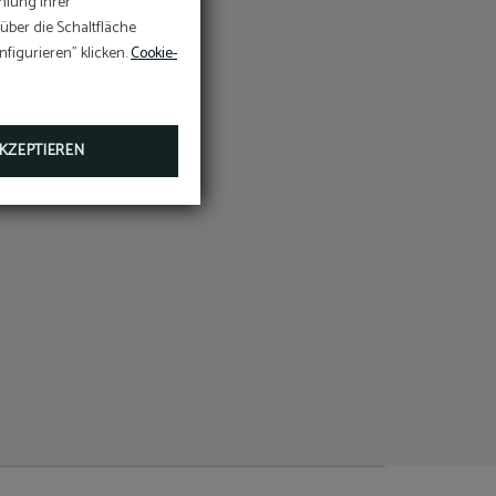
mlung Ihrer
e
 über die Schaltfläche
z
te.
urch:
figurieren" klicken.
Cookie-
KZEPTIEREN