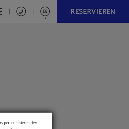
RESERVIEREN
DE
Español
Catalán
English
Français
Nederlands
s, personalisieren den