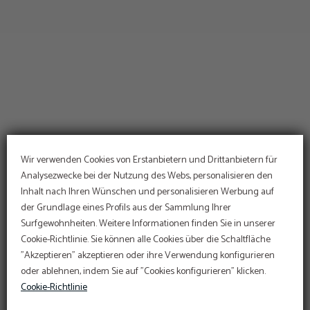
Wir verwenden Cookies von Erstanbietern und Drittanbietern für
Analysezwecke bei der Nutzung des Webs, personalisieren den
Inhalt nach Ihren Wünschen und personalisieren Werbung auf
ANGEBOT
der Grundlage eines Profils aus der Sammlung Ihrer
Surfgewohnheiten. Weitere Informationen finden Sie in unserer
Web-Rabatt
Im Hotel Sant Jordi
Cookie-Richtlinie. Sie können alle Cookies über die Schaltfläche
engagieren wir uns für die
Erhalten Sie immer den besten Tarif auf unserer
Führen Sie den Online-Check-in direkt über die
"Akzeptieren" akzeptieren oder ihre Verwendung konfigurieren
Erhaltung und den Schutz
Website.
Website durch:
ONLINE CHECK-IN
oder ablehnen, indem Sie auf "Cookies konfigurieren" klicken.
10
%
Sustainable Travel Pledge
Greifen Sie hier auf Ihre Reservierung zu:
Cookie-Richtlinie
AUF DIE RESERVIERUNG ZUGREIFEN
MEHR INFORMATIONEN