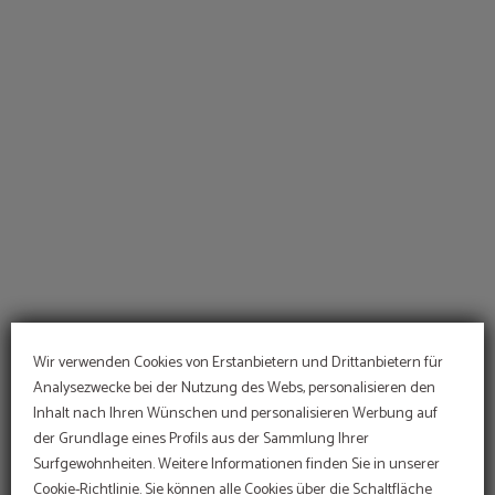
Pub auf das Hotel Sant Jordi in Palma de Mallorca. Offizielle Website.
Wir verwenden Cookies von Erstanbietern und Drittanbietern für
Analysezwecke bei der Nutzung des Webs, personalisieren den
Inhalt nach Ihren Wünschen und personalisieren Werbung auf
ANGEBOT
der Grundlage eines Profils aus der Sammlung Ihrer
Surfgewohnheiten. Weitere Informationen finden Sie in unserer
Web-Rabatt
Im Hotel Sant Jordi
Cookie-Richtlinie. Sie können alle Cookies über die Schaltfläche