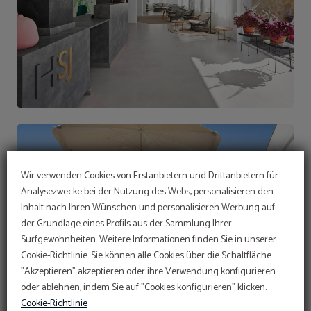
Wir verwenden Cookies von Erstanbietern und Drittanbietern für
Analysezwecke bei der Nutzung des Webs, personalisieren den
Inhalt nach Ihren Wünschen und personalisieren Werbung auf
ANGEBOT
der Grundlage eines Profils aus der Sammlung Ihrer
Surfgewohnheiten. Weitere Informationen finden Sie in unserer
Web-Rabatt
Im Hotel Sant Jordi
Cookie-Richtlinie. Sie können alle Cookies über die Schaltfläche
engagieren wir uns für die
Erhalten Sie immer den besten Tarif auf unserer
Führen Sie den Online-Check-in direkt über die
"Akzeptieren" akzeptieren oder ihre Verwendung konfigurieren
Erhaltung und den Schutz
Website.
Website durch:
ONLINE CHECK-IN
oder ablehnen, indem Sie auf "Cookies konfigurieren" klicken.
10
%
Sustainable Travel Pledge
Greifen Sie hier auf Ihre Reservierung zu:
Cookie-Richtlinie
AUF DIE RESERVIERUNG ZUGREIFEN