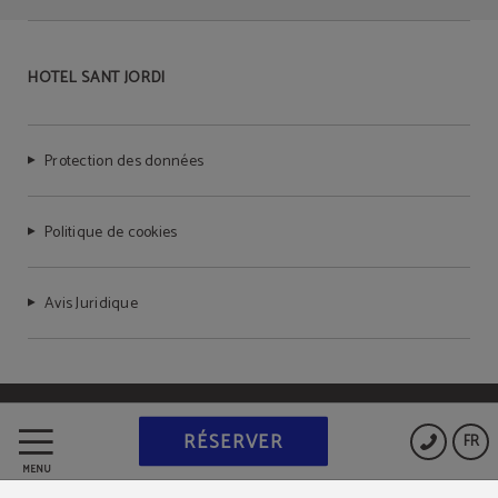
Solarium
Petit-déjeuner
HOTEL SANT JORDI
Cycling friendly
Protection des données
Politique de cookies
Avis Juridique
Powered by Keytel
RÉSERVER
FR
Achat sécurisé
MENU