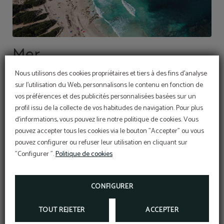
Mer
Nous utilisons des cookies propriétaires et tiers à des fins d'analyse
L’une des grandes attractions touristiques de l’île sont
sur l'utilisation du Web, personnalisons le contenu en fonction de
les petites criques isolées qui regroupe toute la côte.
vos préférences et des publicités personnalisées basées sur un
Osez les explorer et découvrez des cartes postales
profil issu de la collecte de vos habitudes de navigation. Pour plus
naturelles paradisiaques avec des falaises abruptes,
d'informations, vous pouvez lire notre politique de cookies. Vous
des eaux turquoises et du sable fin. À seulement 75
pouvez accepter tous les cookies via le bouton "Accepter" ou vous
pouvez configurer ou refuser leur utilisation en cliquant sur
mètres de notre hôtel, vous trouverez la célèbre plage
"Configurer ".
Politique de cookies
de Palma où vous pourrez vous baigner, bronzer ou
pratiquer des sports nautiques.
CONFIGURER
TOUT REJETER
ACCEPTER