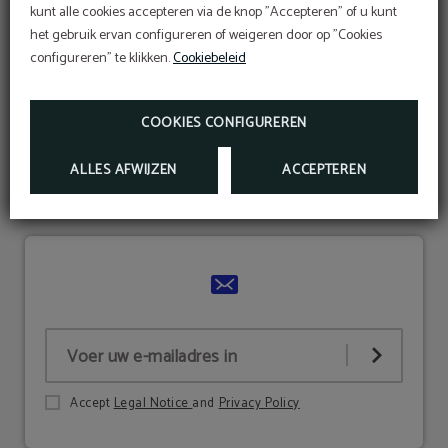
Promotiecode
kunt alle cookies accepteren via de knop "Accepteren" of u kunt
behoud en de
Voer online inchecken direct uit vanaf de
Altijd de beste prijs op onze website.
website:
bescherming
het gebruik ervan configureren of weigeren door op "Cookies
10
ONLINE INCHECKEN
%
configureren" te klikken.
Cookiebeleid
Toegang tot uw reservering hier:
Sustainable Travel Pledge
TOEGANG TOT RESERVERING
BOEK
MEER INFORMATIE
COOKIES CONFIGUREREN
ALLES AFWIJZEN
ACCEPTEREN
Accept
Legal Notice
and
Privacy Policy