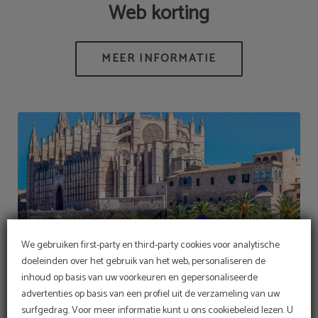
Web korting
We gebruiken first-party en third-party cookies voor analytische
doeleinden over het gebruik van het web, personaliseren de
inhoud op basis van uw voorkeuren en gepersonaliseerde
AANBOD
advertenties op basis van een profiel uit de verzameling van uw
Bij Hotel Sant Jordi zetten
surfgedrag. Voor meer informatie kunt u ons cookiebeleid lezen. U
Web korting
we ons in voor het