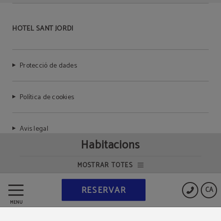
HOTEL SANT JORDI
Protecció de dades
Política de cookies
Avis legal
Habitacions
MOSTRAR TOTES
Powered by Keytel
RESERVAR
CA
Compra segura
MENÚ