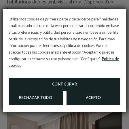
habitacions dobles amb vista al mar. Dispones d’un
bany complet amb dutxa i assecador de pèl, estan
equipades amb caixes de seguretat, aire condicionat i
Utilizamos cookies de primera parte y de terceros para finalidades
calefacció, escriptori, nevera, Tv via satèl.lit, telèfon,
analíticas sobre el uso de la web, personalizar el contenido en base
música ambiental i balcó privat equipat amb una taula i
a tus preferencias, y publicidad personalizada en base a un perfil a
partir de la recopilación de tus hábitos de navegación. Para más
cadires. En el cas dels nens menors d'11 anys es fa
información puedes leer nuestra política de cookies. Puedes
servir un llit supletòria plegable a l'habitació.
aceptar todas las cookies mediante el botón “Aceptar” o puedes
configurar o rechazar su uso pulsando en “Configurar”.
Política de
cookies
RESERVAR
CONFIGURAR
RECHAZAR TODO
ACEPTO